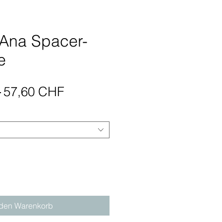
 Ana Spacer-
e
Standardpreis
Sale-
 
57,60 CHF
Preis
 den Warenkorb