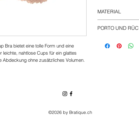
MATERIAL
Cup: 13 % Elastan
PORTO UND RÜ
Flügel: 79 % Poly
Versand
 Bra bietet eine tolle Form und eine
Standardversand B
 leichte, nahtlose Cups für ein glattes
Kostenloser Vers
lle Abdeckung ohne zusätzliches Volumen.
Profitieren Sie vo
Bestellungen übe
Falls die zurückge
Gesamtbetrag Ihre
reduzieren, wird 
Ihrer Rückerstatt
Rücksendungen
©2026 by Bratique.ch
Die Artikel müss
Etiketten müssen 
Rücksendung muss
Erhalt Ihrer Bestel