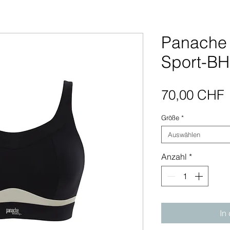
Panache
Sport-BH
P
70,00 CHF
Größe
*
Auswählen
Anzahl
*
In