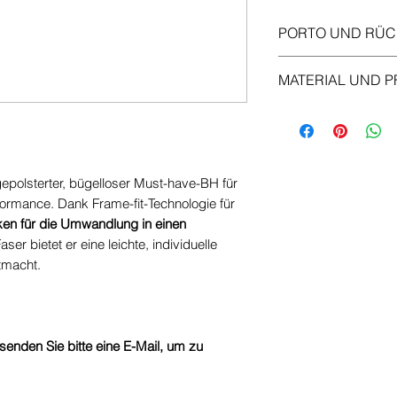
PORTO UND RÜ
Versand
MATERIAL UND P
Standardversand B
Kostenloser Versa
42 % Polyester
Profitieren Sie von
41% Polyamid
Bestellungen übe
16 % LYCRA® Adap
Falls die zurückge
1 % Elastan
gepolsterter, bügelloser Must-have-BH für
Gesamtbetrag Ihre
Handwäsche
ormance. Dank Frame-fit-Technologie für
reduzieren, wird 
en für die Umwandlung in einen
Ihrer Rückerstatt
r bietet er eine leichte, individuelle
Rücksendungen
tmacht.
Die Artikel müsse
müssen noch ange
Rücksendung muss
Erhalt Ihrer Bestel
senden Sie bitte eine E-Mail, um zu
Aus hygienischen
Periodenunterwäs